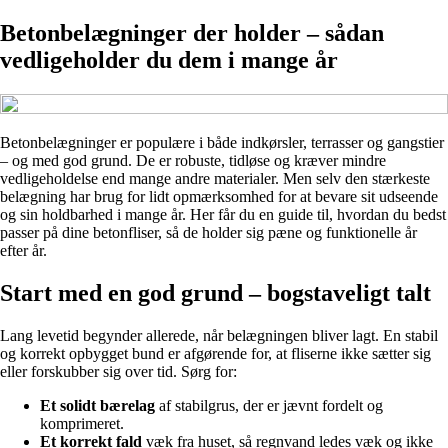
Betonbelægninger der holder – sådan
vedligeholder du dem i mange år
Betonbelægninger er populære i både indkørsler, terrasser og gangstier
– og med god grund. De er robuste, tidløse og kræver mindre
vedligeholdelse end mange andre materialer. Men selv den stærkeste
belægning har brug for lidt opmærksomhed for at bevare sit udseende
og sin holdbarhed i mange år. Her får du en guide til, hvordan du bedst
passer på dine betonfliser, så de holder sig pæne og funktionelle år
efter år.
Start med en god grund – bogstaveligt talt
Lang levetid begynder allerede, når belægningen bliver lagt. En stabil
og korrekt opbygget bund er afgørende for, at fliserne ikke sætter sig
eller forskubber sig over tid. Sørg for:
Et solidt bærelag
af stabilgrus, der er jævnt fordelt og
komprimeret.
Et korrekt fald
væk fra huset, så regnvand ledes væk og ikke