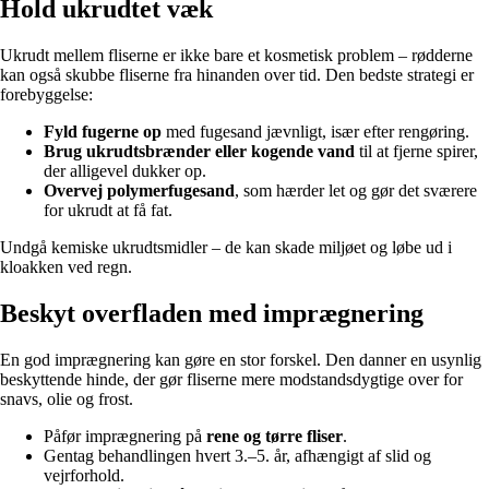
Hold ukrudtet væk
Ukrudt mellem fliserne er ikke bare et kosmetisk problem – rødderne
kan også skubbe fliserne fra hinanden over tid. Den bedste strategi er
forebyggelse:
Fyld fugerne op
med fugesand jævnligt, især efter rengøring.
Brug ukrudtsbrænder eller kogende vand
til at fjerne spirer,
der alligevel dukker op.
Overvej polymerfugesand
, som hærder let og gør det sværere
for ukrudt at få fat.
Undgå kemiske ukrudtsmidler – de kan skade miljøet og løbe ud i
kloakken ved regn.
Beskyt overfladen med imprægnering
En god imprægnering kan gøre en stor forskel. Den danner en usynlig
beskyttende hinde, der gør fliserne mere modstandsdygtige over for
snavs, olie og frost.
Påfør imprægnering på
rene og tørre fliser
.
Gentag behandlingen hvert 3.–5. år, afhængigt af slid og
vejrforhold.