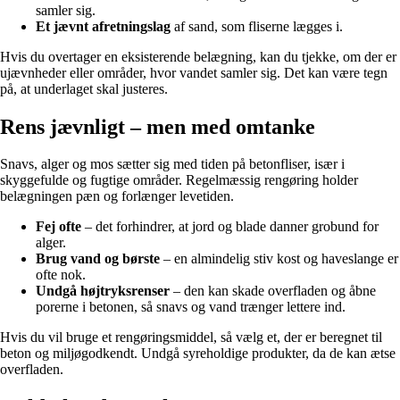
samler sig.
Et jævnt afretningslag
af sand, som fliserne lægges i.
Hvis du overtager en eksisterende belægning, kan du tjekke, om der er
ujævnheder eller områder, hvor vandet samler sig. Det kan være tegn
på, at underlaget skal justeres.
Rens jævnligt – men med omtanke
Snavs, alger og mos sætter sig med tiden på betonfliser, især i
skyggefulde og fugtige områder. Regelmæssig rengøring holder
belægningen pæn og forlænger levetiden.
Fej ofte
– det forhindrer, at jord og blade danner grobund for
alger.
Brug vand og børste
– en almindelig stiv kost og haveslange er
ofte nok.
Undgå højtryksrenser
– den kan skade overfladen og åbne
porerne i betonen, så snavs og vand trænger lettere ind.
Hvis du vil bruge et rengøringsmiddel, så vælg et, der er beregnet til
beton og miljøgodkendt. Undgå syreholdige produkter, da de kan ætse
overfladen.