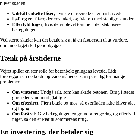
bliver skaden.
Udskift enkelte fliser
, hvis de er revnede eller misfarvede.
Løft og ret
fliser, der er sunket, og fyld op med stabilgrus under.
Efterfyld fuger
, hvis de er blevet tomme – det stabiliserer
belægningen.
Ved større skader kan det betale sig at få en fagperson til at vurdere,
om underlaget skal genopbygges.
Tænk på årstiderne
Vejret spiller en stor rolle for betonbelægningens levetid. Lidt
forebyggelse i de kolde og våde måneder kan spare dig for mange
problemer.
Om vinteren:
Undgå salt, som kan skade betonen. Brug i stedet
grus eller sand mod glat føre.
Om efteråret:
Fjern blade og mos, så overfladen ikke bliver glat
og fugtig.
Om foråret:
Giv belægningen en grundig rengøring og efterfyld
fuger, så den er klar til sommerens brug.
En investering, der betaler sig